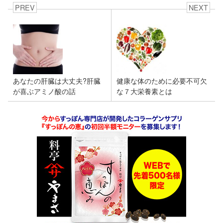
b
a
PREV
NEXT
o
o
k
あなたの肝臓は大丈夫?肝臓
健康な体のために必要不可欠
が喜ぶアミノ酸の話
な７大栄養素とは