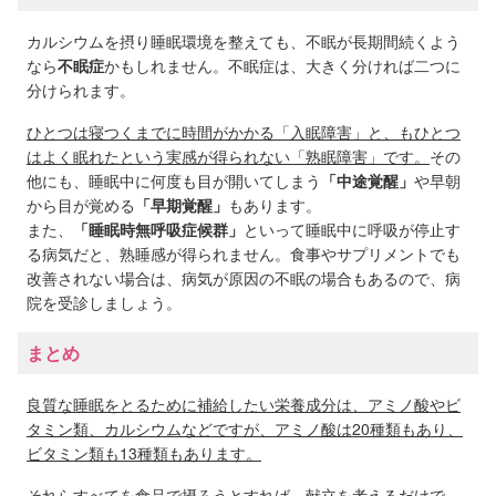
カルシウムを摂り睡眠環境を整えても、不眠が長期間続くよう
なら
不眠症
かもしれません。不眠症は、大きく分ければ二つに
分けられます。
ひとつは寝つくまでに時間がかかる「入眠障害」と、もひとつ
はよく眠れたという実感が得られない「熟眠障害」です。
その
他にも、睡眠中に何度も目が開いてしまう
「中途覚醒」
や早朝
から目が覚める
「早期覚醒」
もあります。
また、
「睡眠時無呼吸症候群」
といって睡眠中に呼吸が停止す
る病気だと、熟睡感が得られません。食事やサプリメントでも
改善されない場合は、病気が原因の不眠の場合もあるので、病
院を受診しましょう。
まとめ
良質な睡眠をとるために補給したい栄養成分は、アミノ酸やビ
タミン類、カルシウムなどですが、アミノ酸は20種類もあり、
ビタミン類も13種類もあります。
それらすべてを食品で摂ろうとすれば、献立を考えるだけで、