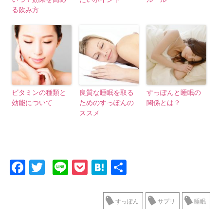
る飲み方
ビタミンの種類と
良質な睡眠を取る
すっぽんと睡眠の
効能について
ためのすっぽんの
関係とは？
ススメ
F
T
Li
P
H
共
a
wi
n
o
at
有
c
tt
e
ck
e
すっぽん
サプリ
睡眠
e
er
et
n