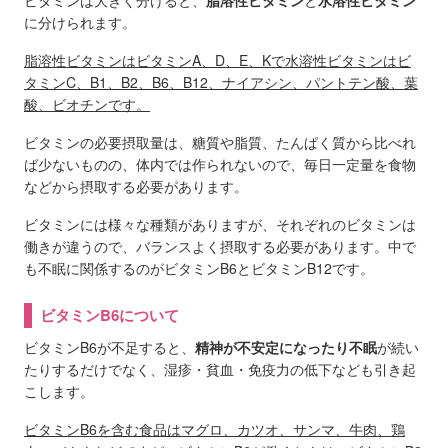
ビタミンは大きく分けると、
脂溶性ビタミン
と
水溶性ビタミン
に分けられます。
脂溶性ビタミンはビタミンA、D、E、Kで水溶性ビタミンはビ
タミンC、B1、B2、B6、B12、ナイアシン、パントテン酸、葉
酸、ビオチンです。
ビタミンの必要摂取量は、糖質や脂質、たんぱく質から比べれ
ば少ないものの、体内では作られないので、毎日一定量を食物
などから摂取する必要があります。
ビタミンには様々な種類がありますが、それぞれのビタミンは
働きが違うので、バランスよく摂取する必要があります。中で
も不眠に関係するのがビタミンB6とビタミンB12です。
ビタミンB6について
ビタミンB6が不足すると、
精神が不安定になったり不眠
が続い
たりするだけでなく、湿疹・貧血・免疫力の低下なども引き起
こします。
ビタミンB6を含む食品はマグロ、カツオ、サンマ、牛肉、鶏