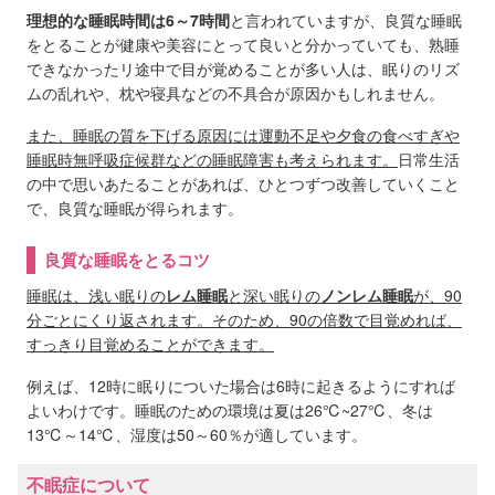
理想的な睡眠時間は6～7時間
と言われていますが、良質な睡眠
をとることが健康や美容にとって良いと分かっていても、熟睡
できなかったリ途中で目が覚めることが多い人は、眠りのリズ
ムの乱れや、枕や寝具などの不具合が原因かもしれません。
また、睡眠の質を下げる原因には運動不足や夕食の食べすぎや
睡眠時無呼吸症候群などの睡眠障害も考えられます。
日常生活
の中で思いあたることがあれば、ひとつずつ改善していくこと
で、良質な睡眠が得られます。
良質な睡眠をとるコツ
睡眠は、浅い眠りの
レム睡眠
と深い眠りの
ノンレム睡眠
が、90
分ごとにくり返されます。そのため、90の倍数で目覚めれば、
すっきり目覚めることができます。
例えば、12時に眠りについた場合は6時に起きるようにすれば
よいわけです。睡眠のための環境は夏は26℃~27℃、冬は
13℃～14℃、湿度は50～60％が適しています。
不眠症について