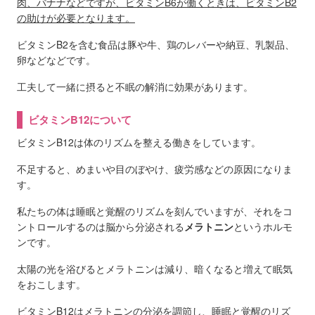
肉、バナナなどですが、ビタミンB6が働くときは、ビタミンB2
の助けが必要となります。
ビタミンB2を含む食品は豚や牛、鶏のレバーや納豆、乳製品、
卵などなどです。
工夫して一緒に摂ると不眠の解消に効果があります。
ビタミンB12について
ビタミンB12は体のリズムを整える働きをしています。
不足すると、めまいや目のぼやけ、疲労感などの原因になりま
す。
私たちの体は睡眠と覚醒のリズムを刻んでいますが、それをコ
ントロールするのは脳から分泌される
メラトニン
というホルモ
ンです。
太陽の光を浴びるとメラトニンは減り、暗くなると増えて眠気
をおこします。
ビタミンB12はメラトニンの分泌を調節し、睡眠と覚醒のリズ