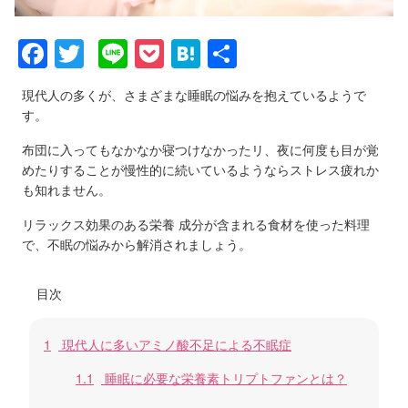
F
T
Li
P
H
共
a
wi
n
o
at
有
現代人の多くが、さまざまな睡眠の悩みを抱えているようで
c
tt
e
ck
e
す。
e
er
et
n
布団に入ってもなかなか寝つけなかったリ、夜に何度も目が覚
b
a
めたりすることが慢性的に続いているようならストレス疲れか
o
も知れません。
o
リラックス効果のある栄養 成分が含まれる食材を使った料理
で、不眠の悩みから解消されましょう。
k
目次
1
現代人に多いアミノ酸不足による不眠症
1.1
睡眠に必要な栄養素トリプトファンとは？