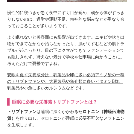
慢性的に寝つきが悪く夜中にすぐ目が覚め、朝から体がすっき
りしないのは、過労や運動不足、精神的な悩みなどが重なり合
っておこることが多いようです。
よく眠れないと美容面にも影響が出てきます。ニキビや吹き出
物ができてなかなか治らなかったり、肌がくすむなどの肌トラ
ブルが起こったり、目の下にクマができてファンデーションで
も隠しきれず、冴えない気分で学校や仕事場に向かうことに。
考えただけで憂鬱ですよね。
安眠を促す栄養成分は、乳製品や卵に多い必須アミノ酸の一種
のトリプトファンや、大豆製品や魚介類に多いビタミンB群、
乳製品や小魚に多いカルシウムなどです。
睡眠に必要な栄養素トリプトファンとは？
トリプトファン
は睡眠に深くかかわる
セロトニン（神経伝達物
質）
を作り出し、セロトニンが睡眠に必要不可欠なメラトニン
を生成します。