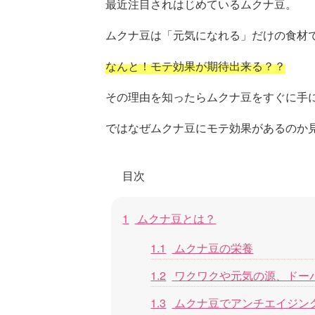
最近注目されはじめているムクナ豆。
c
tt
e
ck
e
e
er
et
n
ムクナ豆は「元気になれる」だけの食材
b
a
なんと！モテ効果が期待出来る？？
o
その理由を知ったらムクナ豆をすぐに手
o
k
ではなぜムクナ豆にモテ効果があるのか
目次
1
ムクナ豆とは？
1.1
ムクナ豆の栄養
1.2
ワクワクや元気の源、ドー
1.3
ムクナ豆でアンチエイジン