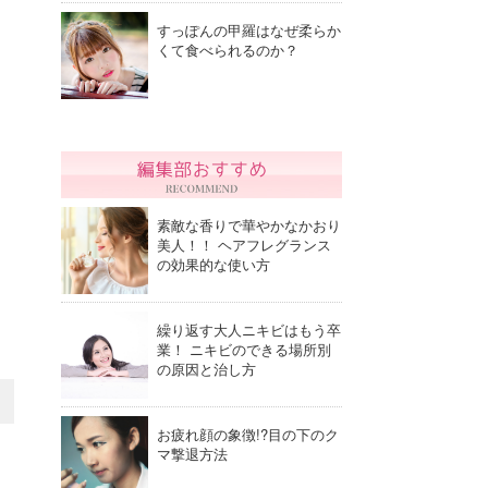
すっぽんの甲羅はなぜ柔らか
くて食べられるのか？
素敵な香りで華やかなかおり
美人！！ ヘアフレグランス
の効果的な使い方
繰り返す大人ニキビはもう卒
業！ ニキビのできる場所別
の原因と治し方
お疲れ顔の象徴!?目の下のク
マ撃退方法