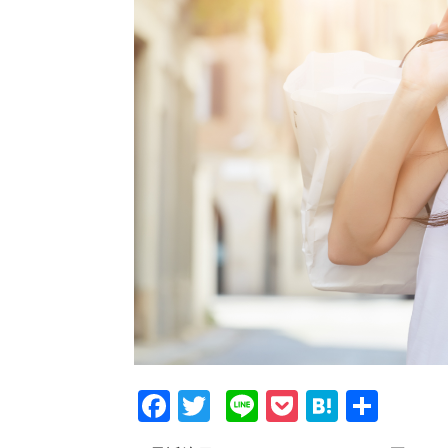
F
T
Li
P
H
共
a
wi
n
o
at
有