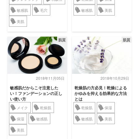
敏感肌
毛穴
敏感肌
美肌
美肌
肌質
肌質
2018年11月05日
2018年10月29日
敏感肌だからこそ注意した
乾燥肌の方必見！乾燥による
い！ファンデーションの正し
かゆみを抑える効果的な方法
い使い方
とは
メイク
乾燥肌
乾燥肌
保湿
保湿
敏感肌
敏感肌
美肌
美肌