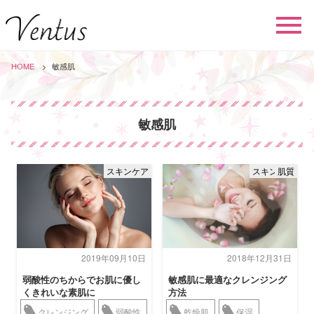
HOME
敏感肌
敏感肌
スキンケア
スキンケア
肌質
2019年09月10日
2018年12月31日
弱酸性のちからでお肌に優し
敏感肌に最適なクレンジング
くきれいな素肌に
方法
クレンジング
弱酸性
乾燥肌
保湿