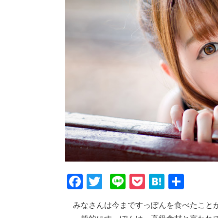
F
T
Li
P
H
共
a
wi
n
o
at
有
みなさんは今まですっぽんを食べたこと
c
tt
e
ck
e