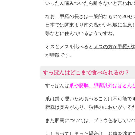
いったん噛みついたら離さないと言われ
なお、甲羅の長さは一般的なもので20セ
日本では関東より南の温かい地域に生息
県などに住んでいるようですね。
オスとメスを比べると
メスの方が甲羅が
が特徴です。
すっぽんはどこまで食べられるの？
すっぽんは
爪や膀胱、胆嚢以外はほとん
爪は鋭く硬いため食べることは不可能で
膀胱は臭みがあり、独特のにおいがする
また胆嚢については、ブドウ色をしてい
もし食べてしまった場合は、
お腹を壊す