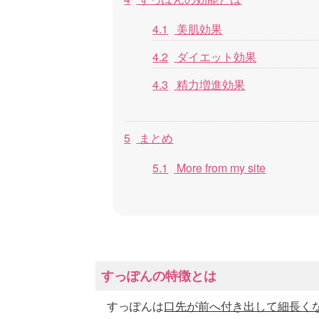
4.1
美肌効果
4.2
ダイエット効果
4.3
精力増進効果
5
まとめ
5.1
More from my site
すっぽんの特徴とは
すっぽんは
口先が前へ付き出して細長く