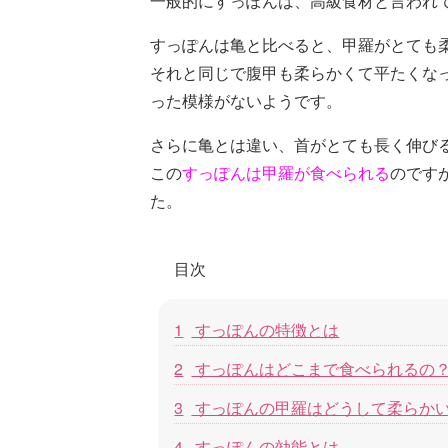
一般的にすっぽんは、高級食材と言われ
e
er
et
n
b
a
すっぽんは亀と比べると、甲羅がとても
それと同じで腹甲も柔らかくて平たくな
o
った模様がないようです。
o
k
さらに亀とは違い、首がとても長く伸び
この
すっぽんは甲羅が食べられる
のです
た。
目次
1
すっぽんの特徴とは
2
すっぽんはどこまで食べられるの
3
すっぽんの甲羅はどうして柔らか
4
すっぽんの効能とは