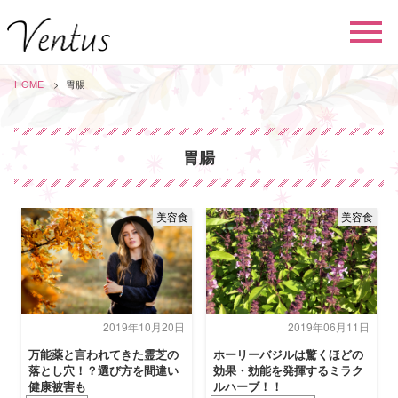
HOME
胃腸
胃腸
美容食
美容食
2019年10月20日
2019年06月11日
万能薬と言われてきた霊芝の
ホーリーバジルは驚くほどの
落とし穴！？選び方を間違い
効果・効能を発揮するミラク
健康被害も
ルハーブ！！