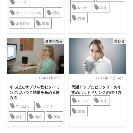
ハーブ
レシピ
冷え
ホーリーバジル
睡眠
胃腸
老化防止
胃腸
身体の悩み
美容食
2017年11月27日
2017年11月14日
すっぽんサプリを飲むタイミ
代謝アップにピッタリ！おす
ングはいつ？効果を高める飲
すめホットドリンクの作り方
み方
レシピ
冷え
すっぽん
サプリ
胃腸
疲れ
睡眠
胃腸