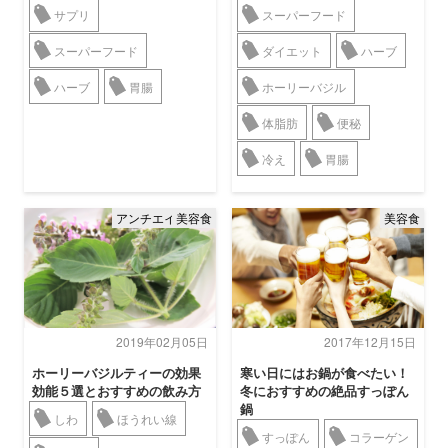
サプリ
スーパーフード
スーパーフード
ダイエット
ハーブ
ハーブ
胃腸
ホーリーバジル
体脂肪
便秘
冷え
胃腸
アンチエイジング
美容食
美容食
2019年02月05日
2017年12月15日
ホーリーバジルティーの効果
寒い日にはお鍋が食べたい！
効能５選とおすすめの飲み方
冬におすすめの絶品すっぽん
鍋
しわ
ほうれい線
すっぽん
コラーゲン