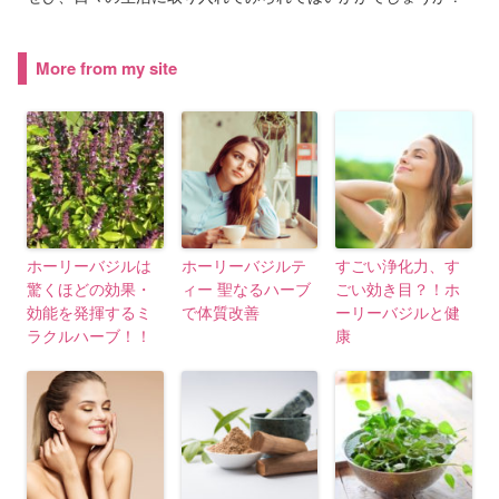
More from my site
ホーリーバジルは
ホーリーバジルテ
すごい浄化力、す
驚くほどの効果・
ィー 聖なるハーブ
ごい効き目？！ホ
効能を発揮するミ
で体質改善
ーリーバジルと健
ラクルハーブ！！
康