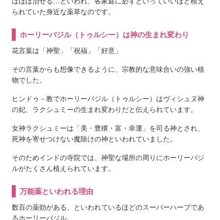
はほぼ治せる…といわれ、各家庭に必ずといっていいほど植え
られていた身近な薬草なのです。
ホーリーバジル（トゥルシー）は神の生まれ変わり
花言葉は「神聖」「祝福」「好意」
その言葉からも想像できるように、宗教的な意味合いの強い植
物でした。
ヒンドゥ－教でホーリーバジル（トゥルシー）はヴィシュヌ神
の妃、ラクシュミーの生まれ変わりだと伝えられています。
女神ラクシュミーは「美・豊穣・富・幸運」を司る神とされ、
死神を寄せつけない魔除けの神といわれていました。
そのためインドの寺院では、神聖な場所の周りにホーリーバジ
ルがたくさん植えられています。
万能薬といわれる理由
数百の薬効がある、といわれているほどのスーパーハーブであ
るホーリーバジル。