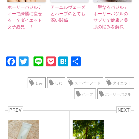
ホーリーバジルテ
アーユルヴェーダ
「聖なるバジル」
ィーで綺麗に痩せ
とハーブのとても
ホーリーバジルの
る！？ダイエット
深い関係
サプリで健康と美
女子必見！！
肌の悩みを解決
F
T
Li
P
H
共
a
wi
n
o
at
有
c
tt
e
ck
e
しみ
しわ
スーパーフード
ダイエット
e
er
et
n
ハーブ
ホーリーバジル
b
a
o
PREV
NEXT
o
k