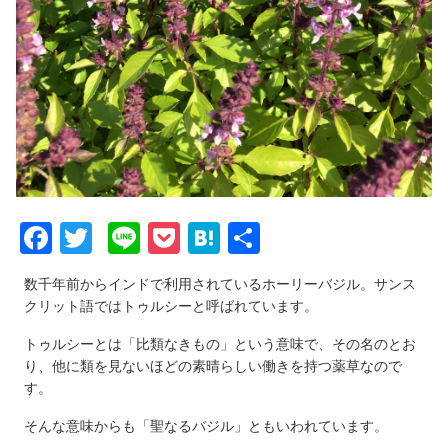
F
T
Li
P
H
共
a
wi
n
o
at
有
数千年前からインドで利用されているホーリーバジル。サンス
c
tt
e
ck
e
クリット語ではトゥルシーと呼ばれています。
e
er
et
n
トゥルシーとは「比類なきもの」という意味で、その名のとお
b
a
り、他に類を見ないほどの素晴らしい働きを持つ薬草なので
o
す。
o
そんな意味からも「聖なるバジル」ともいわれています。