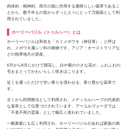
肉体的・精神的、両方の面に作用する素晴らしい薬草であるこ
とから、数千年もの昔からずっと人々にとって万能薬として利
用されていました。
ホーリーバジル（トゥルシー）とは
ホーリーバジルは和名を「カミメボウキ（神目箒）」と呼ば
れ、メボウキ属シソ科の植物です。アジア・オーストラリアな
どの熱帯地方が原産。
6月から8月にかけて開花し、白や紫の小さな花が、ふわふわの
毛をまとってかわいらしく咲きほこります。
近くを通っただけで甘い香りを漂わせる、香り豊かな薬草で
す。
古くから民間療法として利用され、メディカルハーブの代表的
な薬草として位置づけされています。アーユルヴェーダでは
「不老不死の霊薬」として幅広く使われていました。
一般家庭にも広く利用され、ホーリーバジルがあれば家族の病