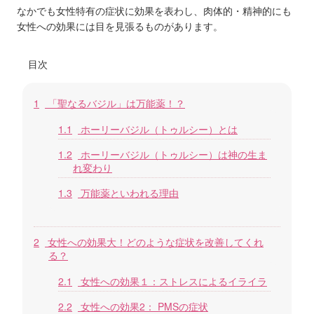
k
なかでも女性特有の症状に効果を表わし、肉体的・精神的にも
女性への効果には目を見張るものがあります。
目次
1
「聖なるバジル」は万能薬！？
1.1
ホーリーバジル（トゥルシー）とは
1.2
ホーリーバジル（トゥルシー）は神の生ま
れ変わり
1.3
万能薬といわれる理由
2
女性への効果大！どのような症状を改善してくれ
る？
2.1
女性への効果１：ストレスによるイライラ
2.2
女性への効果2： PMSの症状