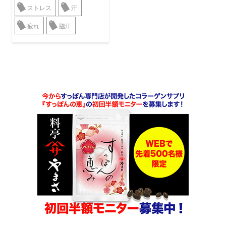
ストレス
汗
疲れ
脇汗